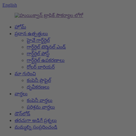
English
హోమ్
ప్రధాన ఉత్పత్తులు
హైవే గార్డ్‌రైల్
గార్డ్‌రైల్ టెర్మినల్ ఎండ్
గార్డ్‌రైల్ పోస్ట్
గార్డ్‌రైల్ ఉపకరణాలు
రోలర్ బారియర్
మా గురించి
కంపెనీ ప్రొఫైల్
ధృవీకరణలు
వార్తలు
కంపెనీ వార్తలు
పరిశ్రమ వార్తలు
డౌన్‌లోడ్
తరచుగా అడిగే ప్రశ్నలు
మమ్మల్ని సంప్రదించండి