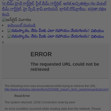
W-బీమ్ హైవే గార్డ్‌రైల్
,
స్టీల్ బీమ్ గార్డ్‌రైల్
,
అధిక ఖచ్చితత్వం గల మెటల్
బీమ్ గార్డ్‌రైల్
,
హై స్పీడ్ క్రాష్ బారియర్
,
ట్రాఫిక్ రోడ్‌బ్లాక్‌లు
,
భద్రతా రక్షణ
కంచె
,
ఇమెయిల్ పంపండి
విలియం
విలియం
x