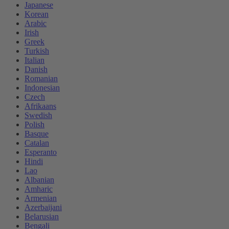
Japanese
Korean
Arabic
Irish
Greek
Turkish
Italian
Danish
Romanian
Indonesian
Czech
Afrikaans
Swedish
Polish
Basque
Catalan
Esperanto
Hindi
Lao
Albanian
Amharic
Armenian
Azerbaijani
Belarusian
Bengali