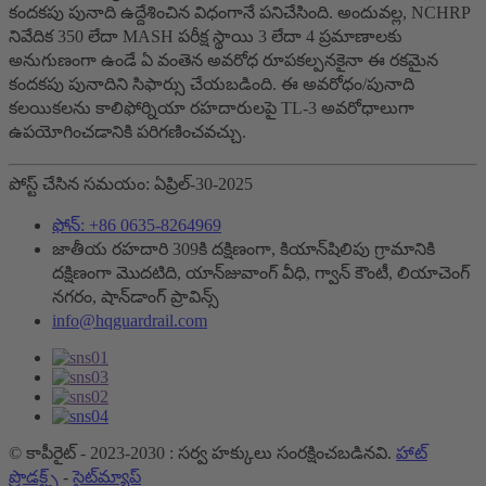
కందకపు పునాది ఉద్దేశించిన విధంగానే పనిచేసింది. అందువల్ల, NCHRP
నివేదిక 350 లేదా MASH పరీక్ష స్థాయి 3 లేదా 4 ప్రమాణాలకు
అనుగుణంగా ఉండే ఏ వంతెన అవరోధ రూపకల్పనకైనా ఈ రకమైన
కందకపు పునాదిని సిఫార్సు చేయబడింది. ఈ అవరోధం/పునాది
కలయికలను కాలిఫోర్నియా రహదారులపై TL-3 అవరోధాలుగా
ఉపయోగించడానికి పరిగణించవచ్చు.
పోస్ట్ చేసిన సమయం: ఏప్రిల్-30-2025
ఫోన్: +86 0635-8264969
జాతీయ రహదారి 309కి దక్షిణంగా, కియాన్‌షిలిపు గ్రామానికి
దక్షిణంగా మొదటిది, యాన్‌జువాంగ్ వీధి, గ్వాన్ కౌంటీ, లియాచెంగ్
నగరం, షాన్‌డాంగ్ ప్రావిన్స్
info@hqguardrail.com
© కాపీరైట్ - 2023-2030 : సర్వ హక్కులు సంరక్షించబడినవి.
హాట్
ప్రొడక్ట్స్
-
సైట్‌మ్యాప్