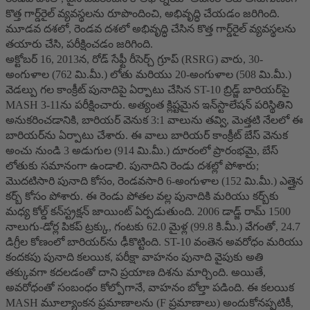
కొత్త గార్డ్‌రైల్ వ్యవస్థలను రూపొందించి, అభివృద్ధి చేయడం జరిగింది.
మూడవ దశలో, రెండవ దశలో అభివృద్ధి చేసిన కొత్త గార్డ్‌రైల్ వ్యవస్థలను
తయారు చేసి, పరీక్షించడం జరిగింది.
అక్టోబర్ 16, 2013న, రోడ్ సేఫ్టీ రీసెర్చ్ గ్రూప్ (RSRG) వారు, 30-
అంగుళాల (762 మి.మీ.) లోతు మరియు 20-అంగుళాల (508 మి.మీ.)
వెడల్పు గల కాంక్రీట్ పునాదిపై ఏర్పాటు చేసిన ST-10 బ్రిడ్జ్ బారియర్‌పై
MASH 3-11ను పరీక్షించారు. అత్యంత క్లిష్టమైన ఇన్‌స్టాలేషన్ పరిస్థితిని
అనుకరించడానికి, బారియర్ వెనుక 3:1 వాలును తవ్వి, మెత్తటి నేలలో ఈ
బారియర్‌ను ఏర్పాటు చేశారు. ఈ వాలు బారియర్ కాంక్రీట్ బేస్ వెనుక
అంచు నుండి 3 అడుగుల (914 మి.మీ.) దూరంలో ప్రారంభమై, బేస్
లోతుకు సమానంగా ఉండాలి. పునాదిని రెండు దశల్లో పోశారు;
మొదటిసారి పునాది కోసం, రెండవసారి 6-అంగుళాల (152 మి.మీ.) ఎత్తైన
కర్బ్ కోసం పోశారు. ఈ రెండు పోతల వల్ల పునాదికి మరియు కర్బ్‌కు
మధ్య కోల్డ్ కన్‌స్ట్రక్షన్ జాయింట్ ఏర్పడుతుంది. 2006 డాడ్జ్ రామ్ 1500
నాలుగు-డోర్ల పికప్ ట్రక్కు, గంటకు 62.0 మైళ్ల (99.8 కి.మీ.) వేగంతో, 24.7
డిగ్రీల కోణంలో బారియర్‌ను ఢీకొట్టింది. ST-10 వంతెన అవరోధం మరియు
కందకపు పునాది కలయిక, పరీక్షా వాహనం పునాది వైపుకు అతి
తక్కువగా కదలడంతో దాని ప్రయాణ దిశను మార్చింది. అయితే,
అవరోధంతో సంబంధం కోల్పోగానే, వాహనం బోల్తా పడింది. ఈ కలయిక
MASH మూల్యాంకన ప్రమాణాలను (F ప్రమాణాలు) అందుకోనప్పటికీ,