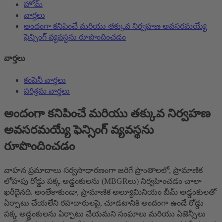
హోమ్
వార్తలు
అందంగా కనిపించే మరియు తక్కువ నిర్వహణ అవసరమయ్యే
ఫెన్సింగ్ వ్యవస్థను రూపొందించడం
వార్తలు
కంపెనీ వార్తలు
పరిశ్రమ వార్తలు
అందంగా కనిపించే మరియు తక్కువ నిర్వహణ
అవసరమయ్యే ఫెన్సింగ్ వ్యవస్థను
రూపొందించడం
వాహన ప్రమాదాలు సర్వసాధారణంగా జరిగే ప్రాంతాలలో, ప్రామాణిక
లోహపు రోడ్డు పక్క అడ్డంకులను (MBGRలు) నిర్వహించడం చాలా
ఖరీదైనది. అంతేకాకుండా, ప్రామాణిక అల్యూమినియం బీమ్ అడ్డంకులతో
ఏర్పాటు చేయలేని రహదారులపై, చూడటానికి అందంగా ఉండే రోడ్డు
పక్క అడ్డంకులను ఏర్పాటు చేయమని సంఘాలు మరియు ఏజెన్సీలు