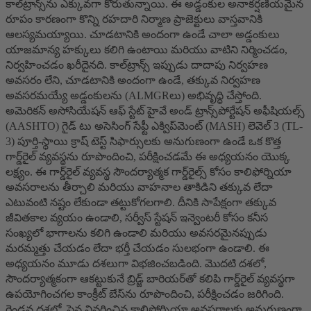
కాల్‌ట్రాన్స్‌ను ఎక్కువగా కోరుతున్నాయి. ఈ అడ్డంకుల అనాకర్షణీయమైన
రూపం కారణంగా కొన్ని రహదారి నిర్మాణ ప్రాజెక్టులు వాస్తవానికి
ఆలస్యమయ్యాయి. చూడటానికి అందంగా ఉండే చాలా అడ్డంకులు
యాజమాన్య హక్కులు కలిగి ఉంటాయి మరియు వాటిని నిర్మించడం,
నిర్వహించడం ఖరీదైనది. కాల్‌ట్రాన్స్ ఇప్పుడు దాదాపు నిర్వహణ
అవసరం లేని, చూడటానికి అందంగా ఉండే, తక్కువ నిర్వహణ
అవసరమయ్యే అడ్డంకులను (ALMGRలు) అభివృద్ధి చేస్తోంది.
అమెరికన్ అసోసియేషన్ ఆఫ్ స్టేట్ హైవే అండ్ ట్రాన్స్‌పోర్టేషన్ అఫీషియల్స్
(AASHTO) గైడ్ టు అసెసింగ్ సేఫ్టీ ఎక్విప్‌మెంట్ (MASH) లెవెల్ 3 (TL-
3) పూర్తి-స్థాయి క్రాష్ టెస్ట్ సిఫార్సులకు అనుగుణంగా ఉండే ఒక కొత్త
గార్డ్‌రైల్ వ్యవస్థను రూపొందించి, పరీక్షించడమే ఈ అధ్యయనం యొక్క
లక్ష్యం. ఈ గార్డ్‌రైల్ వ్యవస్థ సౌందర్యాత్మక గార్డ్‌రైల్స్ కోసం కాలిఫోర్నియా
అవసరాలను తీర్చాలి మరియు వాహనాల తాకిడిని తక్కువ లేదా
ఎటువంటి నష్టం లేకుండా తట్టుకోగలగాలి. దీనికి సాపేక్షంగా తక్కువ
జీవితకాల వ్యయం ఉండాలి, సర్వీస్ స్టేషన్ ఇన్వెంటరీ కోసం కనీస
సంఖ్యలో భాగాలను కలిగి ఉండాలి మరియు అవసరమైనప్పుడు
మరమ్మత్తు చేయడం లేదా భర్తీ చేయడం సులభంగా ఉండాలి. ఈ
అధ్యయనం మూడు దశలుగా విభజించబడింది. మొదటి దశలో,
సౌందర్యాత్మకంగా ఆకట్టుకునే బ్రిడ్జ్ బారియర్‌తో కలిపి గార్డ్‌రైల్ వ్యవస్థగా
ఉపయోగించగల కాంక్రీట్ బేస్‌ను రూపొందించి, పరీక్షించడం జరిగింది.
రెండవ దశలో, పైన వివరించిన కాలిఫోర్నియా అవసరాలకు అనుగుణంగా